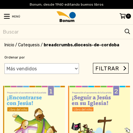
Bonum, desde 1960 editando buenos libros
0
MENÚ
Inicio
/
Catequesis
/
breadcrumbs.diocesis-de-cordoba
Ordenar por
FILTRAR