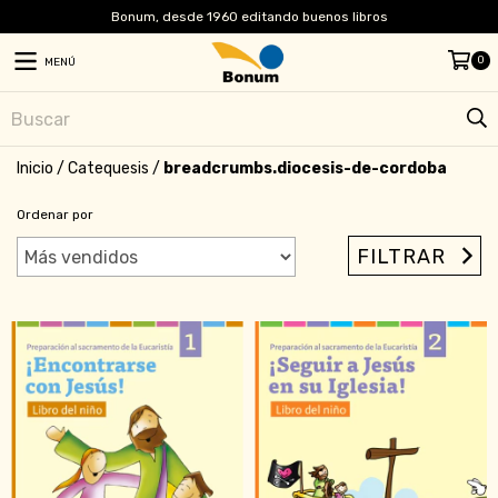
Bonum, desde 1960 editando buenos libros
0
MENÚ
Inicio
/
Catequesis
/
breadcrumbs.diocesis-de-cordoba
Ordenar por
FILTRAR