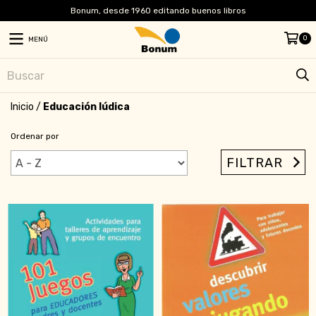
Bonum, desde 1960 editando buenos libros
0
MENÚ
Inicio
/
Educación lúdica
Ordenar por
FILTRAR