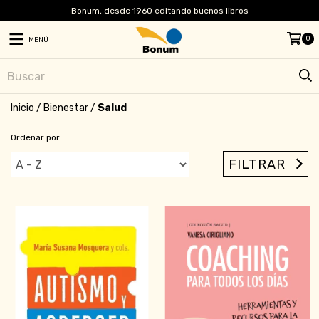
Bonum, desde 1960 editando buenos libros
0
MENÚ
Inicio
/
Bienestar
/
Salud
Ordenar por
FILTRAR