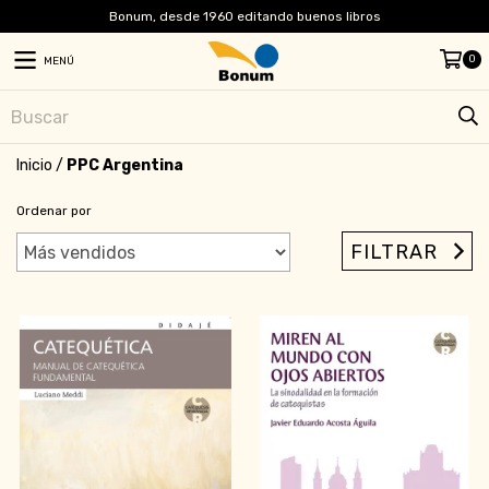
Bonum, desde 1960 editando buenos libros
0
MENÚ
Inicio
/
PPC Argentina
Ordenar por
FILTRAR