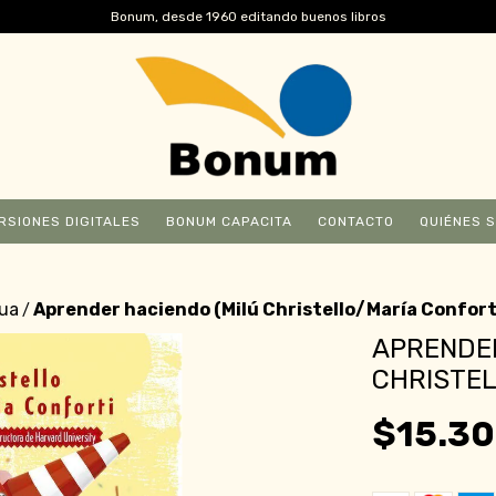
Bonum, desde 1960 editando buenos libros
RSIONES DIGITALES
BONUM CAPACITA
CONTACTO
QUIÉNES 
nua
Aprender haciendo (Milú Christello/María Confort
/
APRENDER
CHRISTEL
$15.30