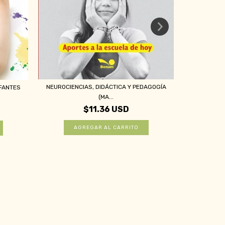
NEUROCIENCIAS, DIDÁCTICA Y PEDAGOGÍA
EL DERECHO
NFANTES
(MA...
$11.36 USD