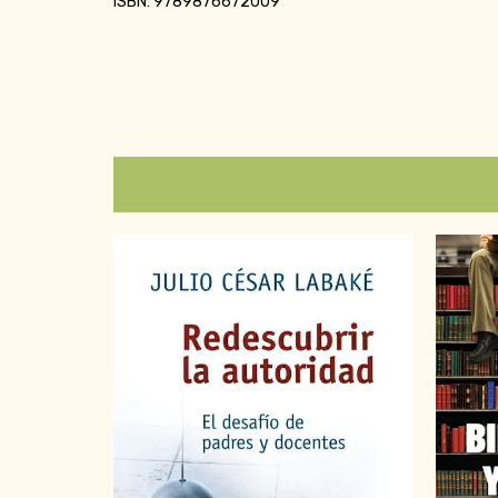
ISBN: 9789876672009