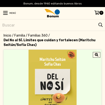
Bonum, desde 1960 editando buenos libros
0
MENÚ
Inicio
/
Familia
/
Familias 360
/
Del No al SÍ. Límites que cuidan y fortalecen (Maritchu
Seitún/Sofía Chas)