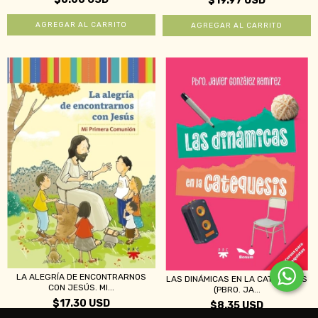
$19.97 USD
LA ALEGRÍA DE ENCONTRARNOS
LAS DINÁMICAS EN LA CATEQUESIS
CON JESÚS. MI...
(PBRO. JA...
$17.30 USD
$8.35 USD