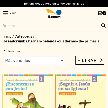
Bonum, desde 1960 editando buenos libros
0
MENÚ
Inicio
/
Catequesis
/
breadcrumbs.hernan-belenda-cuadernos-de-primaria
Ordenar por
FILTRAR