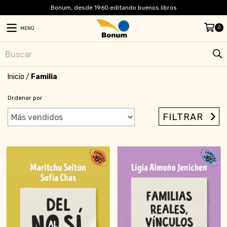
Bonum, desde 1960 editando buenos libros
0
MENÚ
Inicio
/
Familia
Ordenar por
FILTRAR