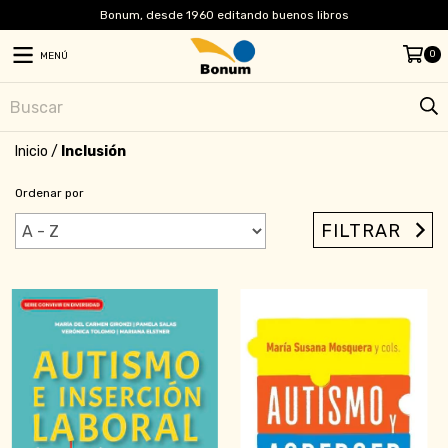
Bonum, desde 1960 editando buenos libros
0
MENÚ
Inicio
/
Inclusión
Ordenar por
FILTRAR