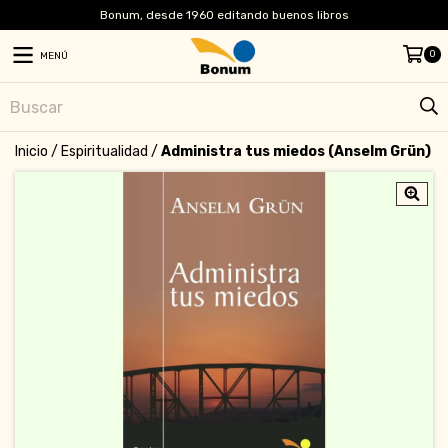
Bonum, desde 1960 editando buenos libros
0
MENÚ
Inicio
/
Espiritualidad
/
Administra tus miedos (Anselm Grün)