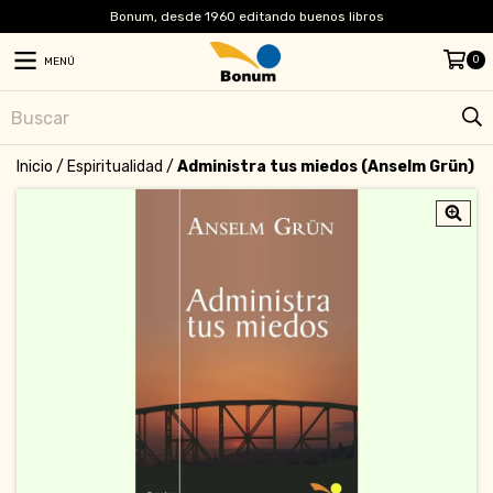
Bonum, desde 1960 editando buenos libros
0
MENÚ
Inicio
/
Espiritualidad
/
Administra tus miedos (Anselm Grün)