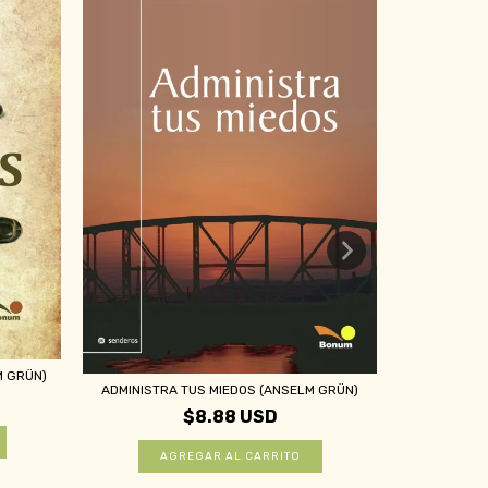
M GRÜN)
CAMINO DE
ADMINISTRA TUS MIEDOS (ANSELM GRÜN)
$8.88 USD