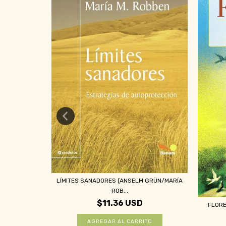
NAN (GUSTAVO
LÍMITES SANADORES (ANSELM GRÜN/MARÍA
ROB...
$11.36 USD
FLORE