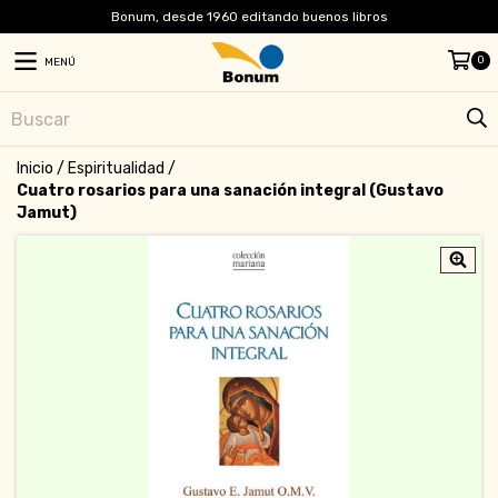
Bonum, desde 1960 editando buenos libros
0
MENÚ
Inicio
/
Espiritualidad
/
Cuatro rosarios para una sanación integral (Gustavo
Jamut)