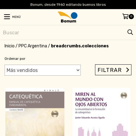
Bonum, desde 1960 editando buenos libros
0
MENÚ
Inicio
/
PPC Argentina
/
breadcrumbs.colecciones
Ordenar por
FILTRAR