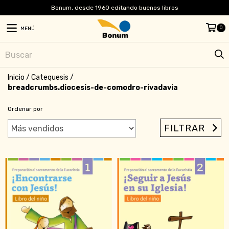
Bonum, desde 1960 editando buenos libros
0
MENÚ
Inicio
/
Catequesis
/
breadcrumbs.diocesis-de-comodro-rivadavia
Ordenar por
FILTRAR