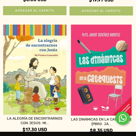
$19.97 USD
LA ALEGRÍA DE ENCONTRARNOS
LAS DINÁMICAS EN LA CATEQUESIS
CON JESÚS. MI...
(PBRO. JA...
$17.30 USD
$8.35 USD