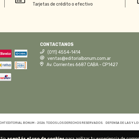
Tarjetas de crédito o efectivo
CONTACTANOS
(011) 4554-1414
ventas@editorialbonum.com.ar
Av. Corrientes 6687 CABA - CP1427
GHT EDITORIAL BONUM - 2026. TODOS LOS DERECHOS RESERVADOS.
DEFENSA DE LAS Y L
itio
aceptás el uso de cookies
para agilizar tu experiencia de compr