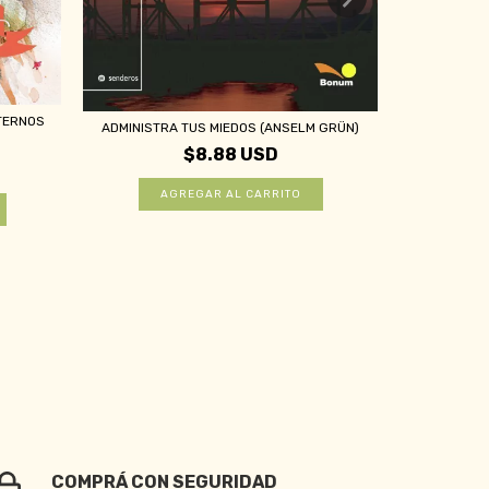
TERNOS
AQUÍ 
ADMINISTRA TUS MIEDOS (ANSELM GRÜN)
$8.88 USD
COMPRÁ CON SEGURIDAD