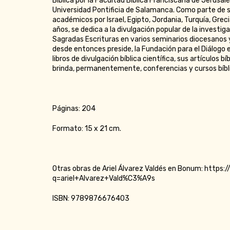
Bíblica por la Facultad Bíblica Franciscana de Jerusalé
Universidad Pontificia de Salamanca. Como parte de s
académicos por Israel, Egipto, Jordania, Turquía, Greci
años, se dedica a la divulgación popular de la investigac
Sagradas Escrituras en varios seminarios diocesanos y
desde entonces preside, la Fundación para el Diálogo e
libros de divulgación bíblica científica, sus artículos b
brinda, permanentemente, conferencias y cursos bíbl
Páginas: 204
Formato: 15 x 21 cm.
Otras obras de Ariel Álvarez Valdés en Bonum:
https:/
q=ariel+Alvarez+Vald%C3%A9s
ISBN: 9789876676403