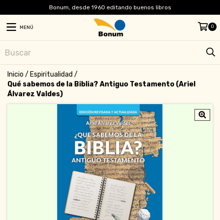
Bonum, desde 1960 editando buenos libros
0
MENÚ
Inicio
/
Espiritualidad
/
Qué sabemos de la Biblia? Antiguo Testamento (Ariel
Álvarez Valdes)