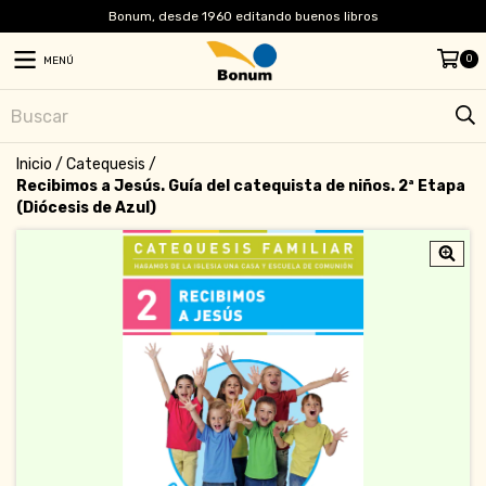
Bonum, desde 1960 editando buenos libros
0
MENÚ
Inicio
/
Catequesis
/
Recibimos a Jesús. Guía del catequista de niños. 2ª Etapa
(Diócesis de Azul)