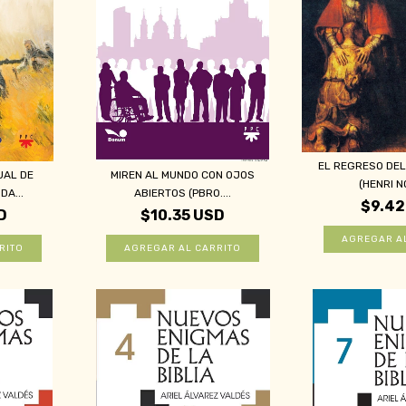
EL REGRESO DEL
UAL DE
MIREN AL MUNDO CON OJOS
(HENRI N
DA...
ABIERTOS (PBRO....
$9.42
D
$10.35 USD