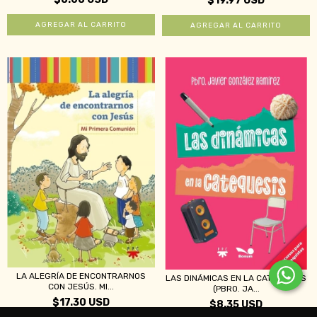
$19.97 USD
LA ALEGRÍA DE ENCONTRARNOS
LAS DINÁMICAS EN LA CATEQUESIS
CON JESÚS. MI...
(PBRO. JA...
$17.30 USD
$8.35 USD