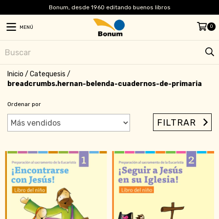
Bonum, desde 1960 editando buenos libros
0
MENÚ
Inicio
/
Catequesis
/
breadcrumbs.hernan-belenda-cuadernos-de-primaria
Ordenar por
FILTRAR