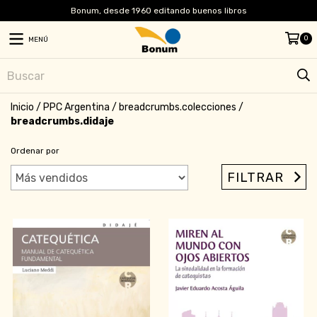
Bonum, desde 1960 editando buenos libros
0
MENÚ
Inicio
/
PPC Argentina
/
breadcrumbs.colecciones
/
breadcrumbs.didaje
Ordenar por
FILTRAR