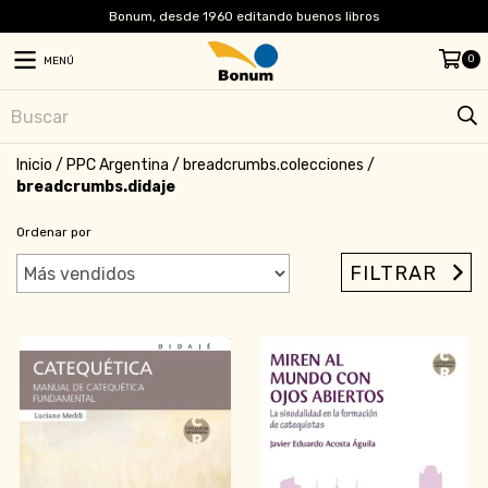
Bonum, desde 1960 editando buenos libros
0
MENÚ
Inicio
/
PPC Argentina
/
breadcrumbs.colecciones
/
breadcrumbs.didaje
Ordenar por
FILTRAR