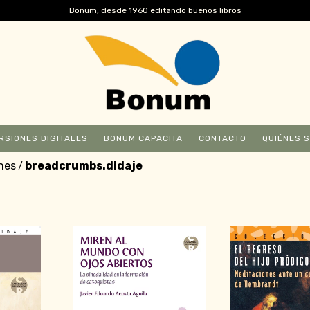
Bonum, desde 1960 editando buenos libros
RSIONES DIGITALES
BONUM CAPACITA
CONTACTO
QUIÉNES 
nes
breadcrumbs.didaje
/