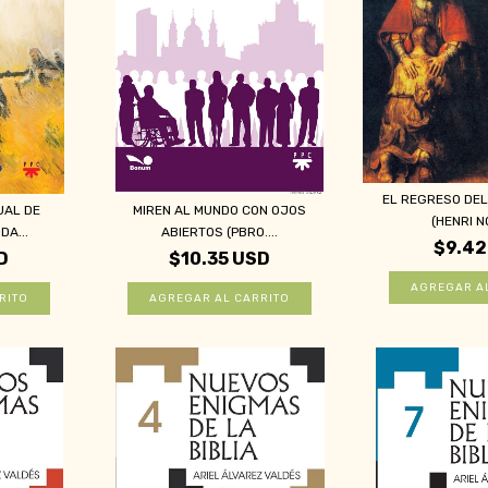
EL REGRESO DEL
UAL DE
MIREN AL MUNDO CON OJOS
(HENRI N
DA...
ABIERTOS (PBRO....
$9.42
D
$10.35 USD