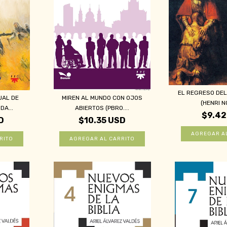
EL REGRESO DEL
UAL DE
MIREN AL MUNDO CON OJOS
(HENRI N
DA...
ABIERTOS (PBRO....
$9.42
D
$10.35 USD