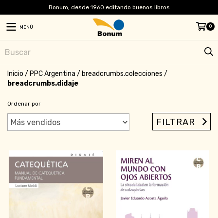
Bonum, desde 1960 editando buenos libros
0
MENÚ
Inicio
/
PPC Argentina
/
breadcrumbs.colecciones
/
breadcrumbs.didaje
Ordenar por
FILTRAR