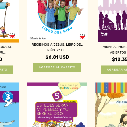
RECIBIMOS A JESÚS. LIBRO DEL
 GRADO.
MIREN AL MUN
NIÑO. 2ª ET...
R...
ABIERTOS (
$6.81 USD
D
$10.3