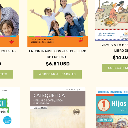
¡VAMOS A LA ME
LIBRO DE
IGLESIA -
ENCONTRARSE CON JESÚS - LIBRO
DE LOS PAD...
$14.0
D
$6.81 USD