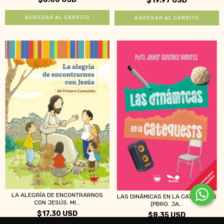
$19.97 USD
LA ALEGRÍA DE ENCONTRARNOS
LAS DINÁMICAS EN LA CATEQUESIS
CON JESÚS. MI...
(PBRO. JA...
$17.30 USD
$8.35 USD