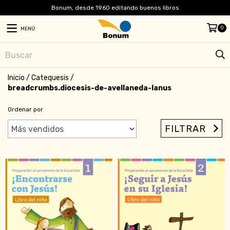
Bonum, desde 1960 editando buenos libros
0
MENÚ
Inicio
/
Catequesis
/
breadcrumbs.diocesis-de-avellaneda-lanus
Ordenar por
FILTRAR