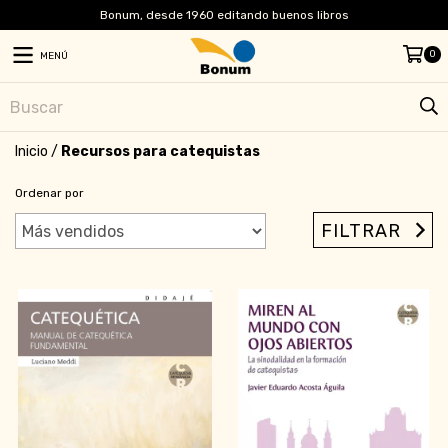
Bonum, desde 1960 editando buenos libros
0
MENÚ
Inicio
/
Recursos para catequistas
Ordenar por
FILTRAR