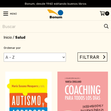
Bonum, desde 1960 editando buenos libros
0
MENÚ
Inicio
/
Salud
Ordenar por
FILTRAR