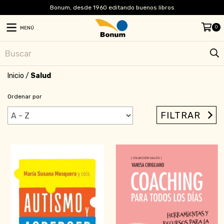
Bonum, desde 1960 editando buenos libros
0
MENÚ
Inicio
/
Salud
Ordenar por
FILTRAR