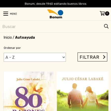
Bonum, desde 1960 editando buenos libros
0
MENÚ
Inicio
/
Autoayuda
Ordenar por
FILTRAR