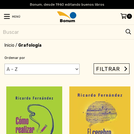
Bonum, desde 1960 editando buenos libros
0
MENÚ
Inicio
/
Grafología
Ordenar por
FILTRAR