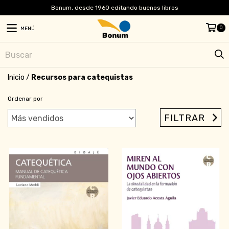
Bonum, desde 1960 editando buenos libros
0
MENÚ
Inicio
/
Recursos para catequistas
Ordenar por
FILTRAR