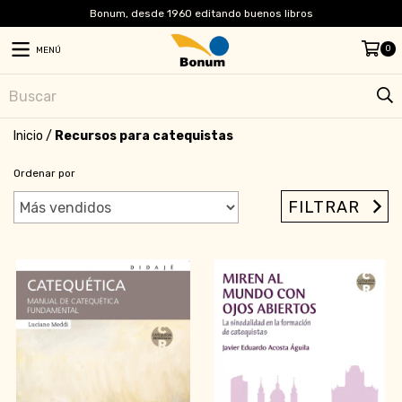
Bonum, desde 1960 editando buenos libros
0
MENÚ
Inicio
/
Recursos para catequistas
Ordenar por
FILTRAR