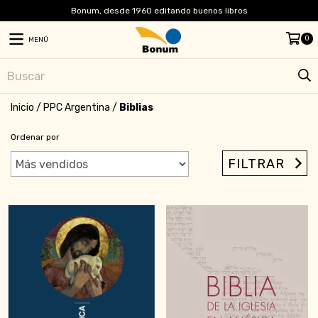
Bonum, desde 1960 editando buenos libros
0
MENÚ
Inicio
/
PPC Argentina
/
Biblias
Ordenar por
FILTRAR