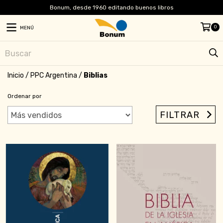
Bonum, desde 1960 editando buenos libros
0
MENÚ
Inicio
/
PPC Argentina
/
Biblias
Ordenar por
FILTRAR