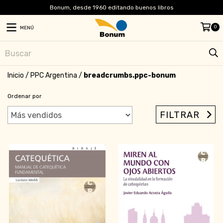
Bonum, desde 1960 editando buenos libros
0
MENÚ
Inicio
/
PPC Argentina
/
breadcrumbs.ppc-bonum
Ordenar por
FILTRAR