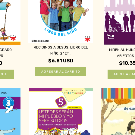
RECIBIMOS A JESÚS. LIBRO DEL
 GRADO.
MIREN AL MUN
NIÑO. 2ª ET...
R...
ABIERTOS (
$6.81 USD
D
$10.3