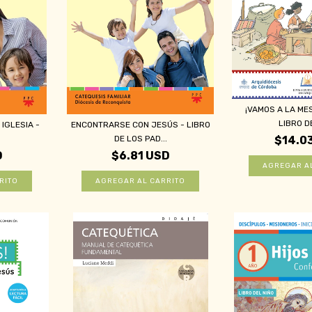
¡VAMOS A LA ME
LIBRO DE
IGLESIA -
ENCONTRARSE CON JESÚS - LIBRO
DE LOS PAD...
$14.0
D
$6.81 USD