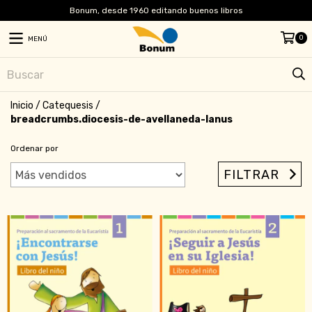
Bonum, desde 1960 editando buenos libros
0
MENÚ
Inicio
/
Catequesis
/
breadcrumbs.diocesis-de-avellaneda-lanus
Ordenar por
FILTRAR