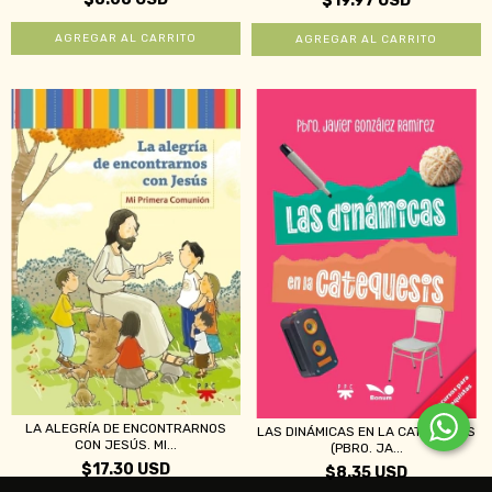
$19.97 USD
LA ALEGRÍA DE ENCONTRARNOS
LAS DINÁMICAS EN LA CATEQUESIS
CON JESÚS. MI...
(PBRO. JA...
$17.30 USD
$8.35 USD