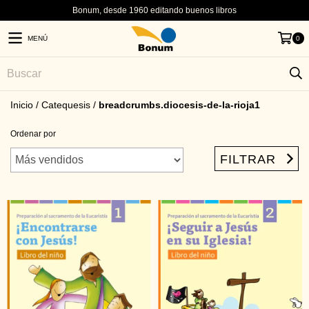
Bonum, desde 1960 editando buenos libros
MENÚ
0
Inicio
/
Catequesis
/
breadcrumbs.diocesis-de-la-rioja1
Ordenar por
FILTRAR