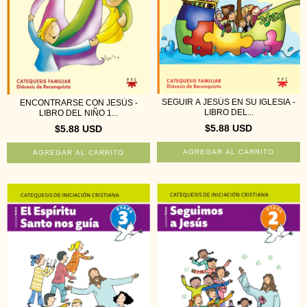
SEGUIR A JESÚS EN SU IGLESIA -
ENCONTRARSE CON JESÚS -
LIBRO DEL...
LIBRO DEL NIÑO 1...
$5.88 USD
$5.88 USD