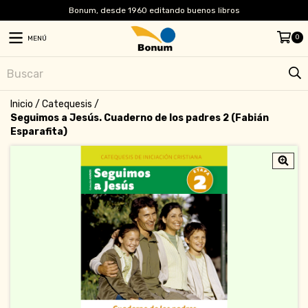
Bonum, desde 1960 editando buenos libros
0
MENÚ
Inicio
/
Catequesis
/
Seguimos a Jesús. Cuaderno de los padres 2 (Fabián
Esparafita)