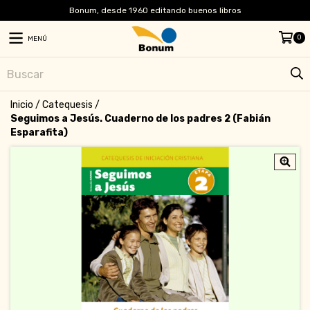
Bonum, desde 1960 editando buenos libros
0
MENÚ
Inicio
/
Catequesis
/
Seguimos a Jesús. Cuaderno de los padres 2 (Fabián
Esparafita)