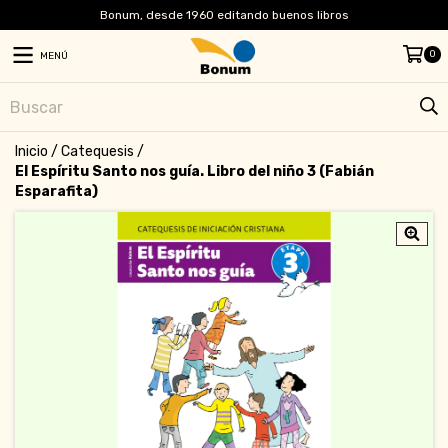
Bonum, desde 1960 editando buenos libros
0
MENÚ
Inicio
/
Catequesis
/
El Espíritu Santo nos guía. Libro del niño 3 (Fabián
Esparafita)