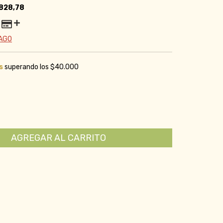
828,78
PAGO
s
superando los
$40.000