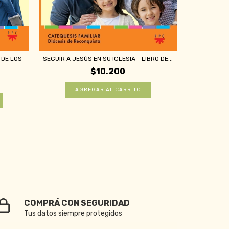
SEGUIR A 
 DE LOS
SEGUIR A JESÚS EN SU IGLESIA - LIBRO DE...
$10.200
COMPRÁ CON SEGURIDAD
Tus datos siempre protegidos