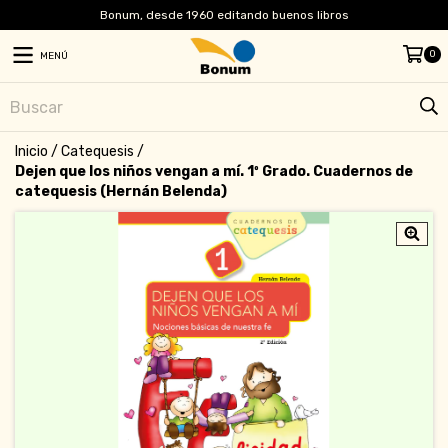
Bonum, desde 1960 editando buenos libros
0
MENÚ
Inicio
/
Catequesis
/
Dejen que los niños vengan a mí. 1º Grado. Cuadernos de
catequesis (Hernán Belenda)