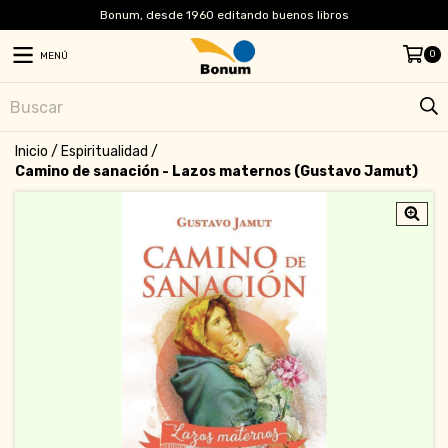
Bonum, desde 1960 editando buenos libros
0
MENÚ
Inicio
/
Espiritualidad
/
Camino de sanación - Lazos maternos (Gustavo Jamut)