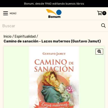
Bonum, desde 1960 editando buenos libros
0
MENÚ
Inicio
/
Espiritualidad
/
Camino de sanación - Lazos maternos (Gustavo Jamut)