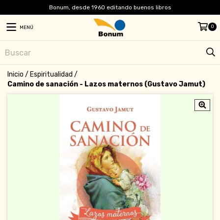
Bonum, desde 1960 editando buenos libros
0
MENÚ
Inicio
/
Espiritualidad
/
Camino de sanación - Lazos maternos (Gustavo Jamut)