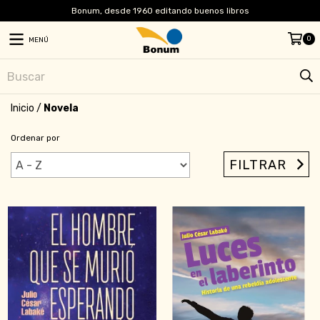
Bonum, desde 1960 editando buenos libros
0
MENÚ
Inicio
/
Novela
Ordenar por
FILTRAR